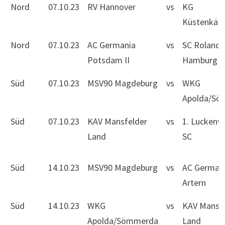
Nord
07.10.23
RV Hannover
vs
KG
Küstenkäm
Nord
07.10.23
AC Germania
vs
SC Roland
Potsdam II
Hamburg
Süd
07.10.23
MSV90 Magdeburg
vs
WKG
Apolda/Sö
Süd
07.10.23
KAV Mansfelder
vs
1. Luckenw
Land
SC
Süd
14.10.23
MSV90 Magdeburg
vs
AC German
Artern
Süd
14.10.23
WKG
vs
KAV Mansfe
Apolda/Sömmerda
Land