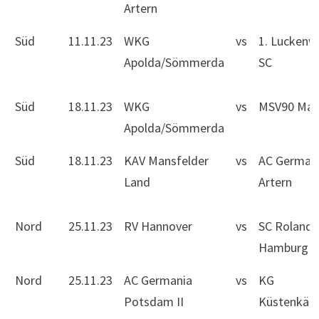
Artern
Süd
11.11.23
WKG
vs
1. Luckenw
Apolda/Sömmerda
SC
Süd
18.11.23
WKG
vs
MSV90 Mag
Apolda/Sömmerda
Süd
18.11.23
KAV Mansfelder
vs
AC German
Land
Artern
Nord
25.11.23
RV Hannover
vs
SC Roland
Hamburg
Nord
25.11.23
AC Germania
vs
KG
Potsdam II
Küstenkäm