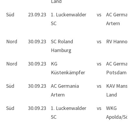
Land
Süd
23.09.23
1. Luckenwalder
vs
AC German
SC
Artern
Nord
30.09.23
SC Roland
vs
RV Hannov
Hamburg
Nord
30.09.23
KG
vs
AC German
Küstenkämpfer
Potsdam II
Süd
30.09.23
AC Germania
vs
KAV Mansfe
Artern
Land
Süd
30.09.23
1. Luckenwalder
vs
WKG
SC
Apolda/Sö