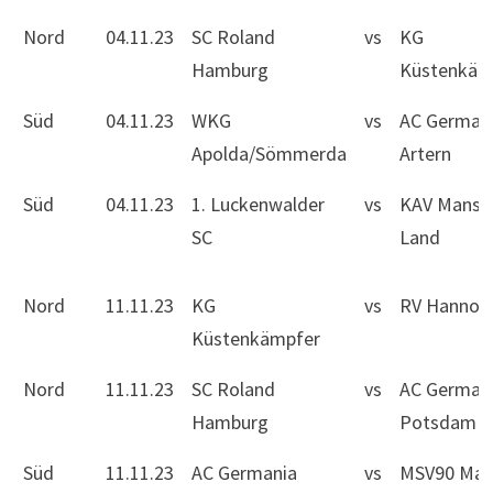
Nord
04.11.23
SC Roland
vs
KG
Hamburg
Küstenkäm
Süd
04.11.23
WKG
vs
AC German
Apolda/Sömmerda
Artern
Süd
04.11.23
1. Luckenwalder
vs
KAV Mansfe
SC
Land
Nord
11.11.23
KG
vs
RV Hannov
Küstenkämpfer
Nord
11.11.23
SC Roland
vs
AC German
Hamburg
Potsdam II
Süd
11.11.23
AC Germania
vs
MSV90 Mag