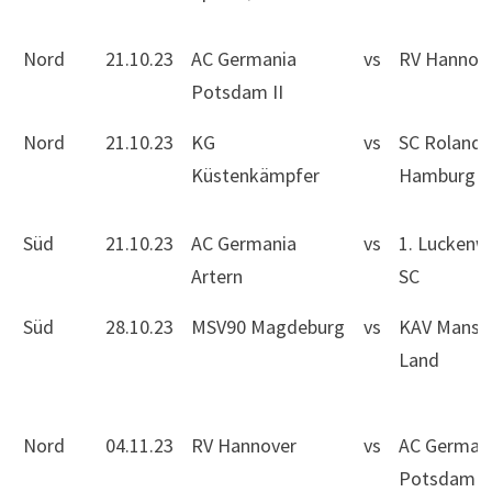
Nord
21.10.23
AC Germania
vs
RV Hannov
Potsdam II
Nord
21.10.23
KG
vs
SC Roland
Küstenkämpfer
Hamburg
Süd
21.10.23
AC Germania
vs
1. Luckenw
Artern
SC
Süd
28.10.23
MSV90 Magdeburg
vs
KAV Mansfe
Land
Nord
04.11.23
RV Hannover
vs
AC German
Potsdam II