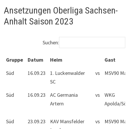
Ansetzungen Oberliga Sachsen-
Anhalt Saison 2023
Suchen:
Gruppe
Datum
Heim
Gast
Gruppe
Datum
Heim
Gast
Süd
16.09.23
1. Luckenwalder
vs
MSV90 Mag
SC
Süd
16.09.23
AC Germania
vs
WKG
Artern
Apolda/Sö
Süd
23.09.23
KAV Mansfelder
vs
MSV90 Mag