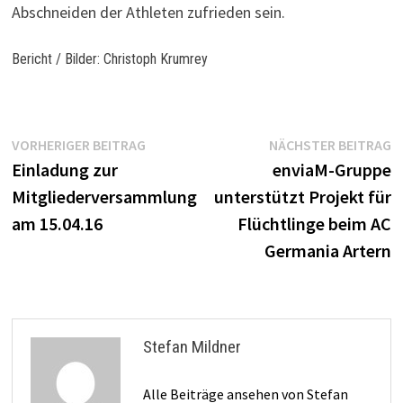
Abschneiden der Athleten zufrieden sein.
Bericht / Bilder: Christoph Krumrey
Beitragsnavigation
Vorheriger
N
VORHERIGER BEITRAG
NÄCHSTER BEITRAG
Beitrag:
B
Einladung zur
enviaM-Gruppe
Mitgliederversammlung
unterstützt Projekt für
am 15.04.16
Flüchtlinge beim AC
Germania Artern
Stefan Mildner
Alle Beiträge ansehen von Stefan