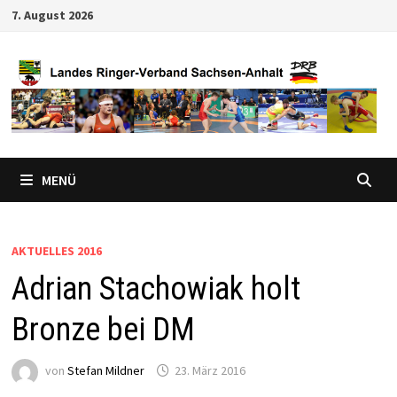
Zum
7. August 2026
Inhalt
springen
MENÜ
AKTUELLES 2016
Adrian Stachowiak holt
Bronze bei DM
von
Stefan Mildner
23. März 2016