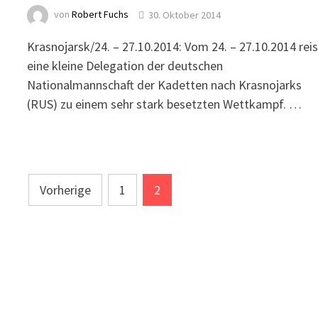
von
Robert Fuchs
30. Oktober 2014
Krasnojarsk/24. – 27.10.2014: Vom 24. – 27.10.2014 rei
eine kleine Delegation der deutschen
Nationalmannschaft der Kadetten nach Krasnojarks
(RUS) zu einem sehr stark besetzten Wettkampf. …
Seitennummerierung
Vorherige
1
2
der
Beiträge