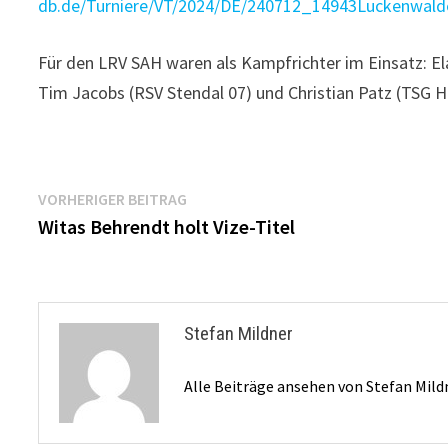
db.de/Turniere/VT/2024/DE/240712_14943Luckenwal
Für den LRV SAH waren als Kampfrichter im Einsatz: E
Tim Jacobs (RSV Stendal 07) und Christian Patz (TSG H
Beitragsnavigation
Vorheriger
VORHERIGER BEITRAG
Beitrag:
Witas Behrendt holt Vize-Titel
Stefan Mildner
Alle Beiträge ansehen von Stefan Mil