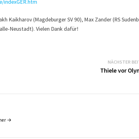
de/indexGER.htm
lakh Kaikharov (Magdeburger SV 90), Max Zander (RS Sudenb
alle-Neustadt). Vielen Dank dafür!
NÄCHSTER BE
Thiele vor Oly
dner →