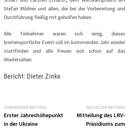
Stefan Mildner und allen, die bei der Vorbereitung und
Durchführung fleißig mit geholfen haben.
Alle Teilnehmer waren sich einig, dieses
breitensportliche Event soll im kommenden Jahr wieder
stattfinden und alle freuen sich schon auf das
Wiedersehen.
Bericht: Dieter Zinke
Beitragsnavigation
Vorheriger
N
VORHERIGER BEITRAG
NÄCHSTER BEITRAG
Beitrag:
B
Erster Jahreshöhepunkt
Mitteilung des LRV-
in der Ukraine
Präsidiums zum