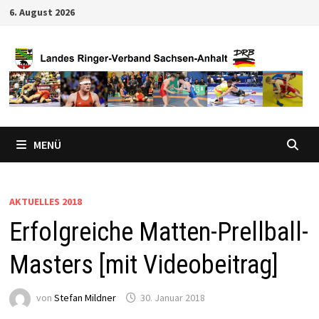
Zum
6. August 2026
Inhalt
springen
MENÜ
AKTUELLES 2018
Erfolgreiche Matten-Prellball-
Masters [mit Videobeitrag]
von
Stefan Mildner
30. Januar 2018