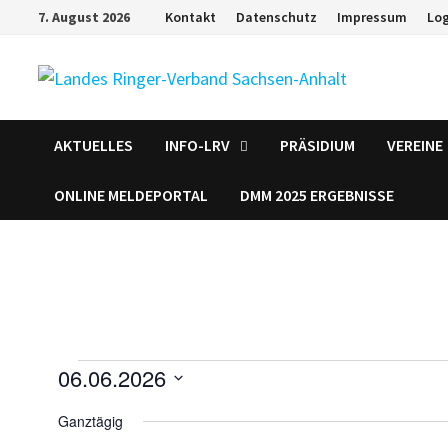
Zum
7. August 2026
Kontakt
Datenschutz
Impressum
Lo
Inhalt
springen
AKTUELLES
INFO-LRV
PRÄSIDIUM
VEREINE
ONLINE MELDEPORTAL
DMM 2025 ERGEBNISSE
Veranstaltungen
06.06.2026
D
für
Ganztägig
a