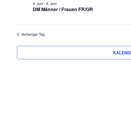
6.
4. Juni
-
6. Juni
t
DM Männer / Frauen FR/GR
u
Juni
m
2026
w
Vorheriger Tag
ä
h
KALEND
l
e
n
.