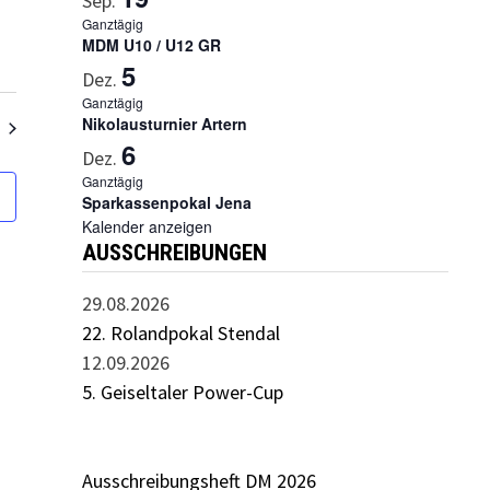
Sep.
a
Ganztägig
MDM U10 / U12 GR
n
5
Dez.
s
Ganztägig
Nikolausturnier Artern
g
t
6
Dez.
a
Ganztägig
Sparkassenpokal Jena
l
Kalender anzeigen
t
AUSSCHREIBUNGEN
u
29.08.2026
n
22. Rolandpokal Stendal
g
12.09.2026
A
5. Geiseltaler Power-Cup
n
s
Ausschreibungsheft DM 2026