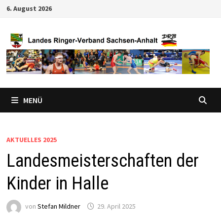
Zum
6. August 2026
Inhalt
springen
MENÜ
AKTUELLES 2025
Landesmeisterschaften der
Kinder in Halle
von
Stefan Mildner
29. April 2025