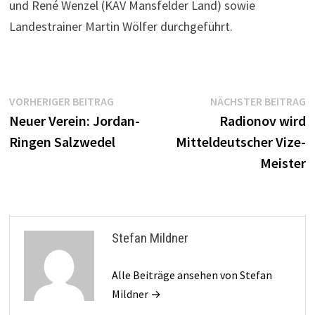
und René Wenzel (KAV Mansfelder Land) sowie
Landestrainer Martin Wölfer durchgeführt.
Beitragsnavigation
Vorheriger
N
VORHERIGER BEITRAG
NÄCHSTER BEITRAG
Beitrag:
B
Neuer Verein: Jordan-
Radionov wird
Ringen Salzwedel
Mitteldeutscher Vize-
Meister
Stefan Mildner
Alle Beiträge ansehen von Stefan
Mildner →