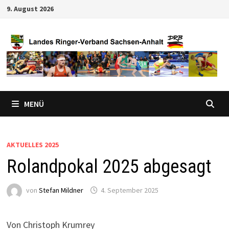
Zum
9. August 2026
Inhalt
springen
MENÜ
AKTUELLES 2025
Rolandpokal 2025 abgesagt
von
Stefan Mildner
4. September 2025
Von Christoph Krumrey