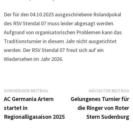
Der für den 04.10.2025 ausgeschriebene Rolandpokal
des RSV Stendal 07 muss leider abgesagt werden.
Aufgrund von organisatorischen Problemen kann das
Traditionsturnier in diesem Jahr nicht ausgerichtet
werden. Der RSV Stendal 07 freut sich auf ein
Wiedersehen im Jahr 2026.
Beitragsnavigation
Vorheriger
N
VORHERIGER BEITRAG
NÄCHSTER BEITRAG
Beitrag:
B
AC Germania Artern
Gelungenes Turnier für
startet in
die Ringer von Roter
Regionalligasaison 2025
Stern Sudenburg