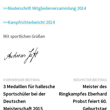
>>Niederschrift Mitgliederversammlung 2014
>>Kampfrichterbericht 2014
Mit sportlichen Grüßen
Beitragsnavigation
Vorheriger
N
VORHERIGER BEITRAG
NÄCHSTER BEITRAG
Beitrag:
B
3 Medaillen für hallesche
Meister des
Sportschüler bei der
Ringkampfes Eberhard
Deutschen
Probst feiert 60.
Meisterschaft 2015
Geburtstag