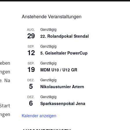
Anstehende Veranstaltungen
Ganztägig
AUG.
29
22. Rolandpokal Stendal
Ganztägig
SEP.
12
5. Geiseltaler PowerCup
leben
Ganztägig
SEP.
19
MDM U10 / U12 GR
ungen
e. Na
Ganztägig
DEZ.
5
Nikolausturnier Artern
Ganztägig
DEZ.
6
Sparkassenpokal Jena
Start
ingen
Kalender anzeigen