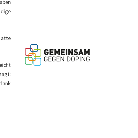
haben
ndige
Matte
eicht
sagt:
 dank