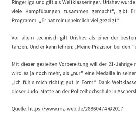
Ringerliga und gilt als Weltklasseringer. Urishev wurd
viele Kampfübungen zusammen gemacht“, gibt Erik 
Programm. „Er hat mir unheimlich viel gezeigt.“
Vor allem technisch gilt Urishev als einer der best
tanzen. Und er kann lehren: „Meine Präzision bei den Te
Mit dieser gezielten Vorbereitung will der 21-Jährige n
wird es ja noch mehr, als „nur“ eine Medaille in seine
„Ich fühle mich richtig gut in Form.“ Dank Weltkla
dieser Judo-Matte an der Polizeihochschule in Aschers
Quelle: https://www.mz-web.de/28860474 ©2017