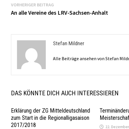
Beitragsnavigation
Vorheriger
VORHERIGER BEITRAG
Beitrag:
An alle Vereine des LRV-Sachsen-Anhalt
Stefan Mildner
Alle Beiträge ansehen von Stefan Mil
DAS KÖNNTE DICH AUCH INTERESSIEREN
Erklärung der ZG Mitteldeutschland
Terminänder
zum Start in die Regionalligasaison
Meisterscha
2017/2018
22. Dezember