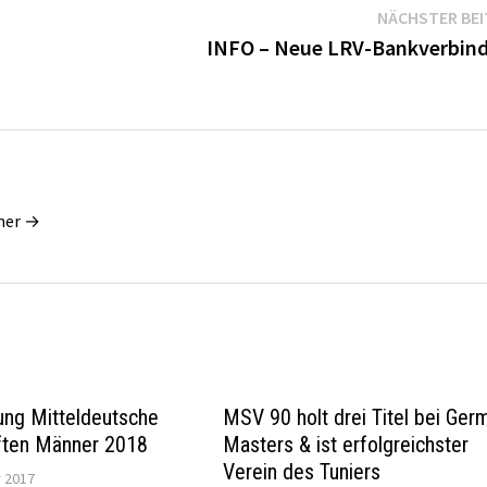
NÄCHSTER BE
INFO – Neue LRV-Bankverbin
dner →
ung Mitteldeutsche
MSV 90 holt drei Titel bei Ger
ften Männer 2018
Masters & ist erfolgreichster
Verein des Tuniers
 2017