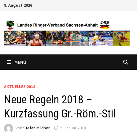
Zum
8. August 2026
Inhalt
springen
MENÜ
AKTUELLES 2018
Neue Regeln 2018 –
Kurzfassung Gr.-Röm.-Stil
von
Stefan Mildner
5. Januar 2018