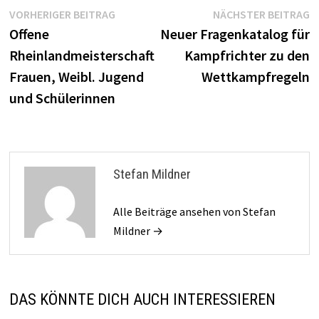
Beitragsnavigation
Vorheriger
N
VORHERIGER BEITRAG
NÄCHSTER BEITRAG
Beitrag:
B
Offene
Neuer Fragenkatalog für
Rheinlandmeisterschaft
Kampfrichter zu den
Frauen, Weibl. Jugend
Wettkampfregeln
und Schülerinnen
Stefan Mildner
Alle Beiträge ansehen von Stefan
Mildner →
DAS KÖNNTE DICH AUCH INTERESSIEREN