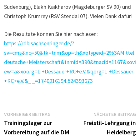
Sudenburg), Elakh Kaikharov (Magdeburger SV 90) und
Christoph Krumrey (RSV Stendal 07). Vielen Dank dafür!
Die Resultate können Sie hier nachlesen:
https://rdb.sachsenringer.de/?
sv=cms&nc=50&tk=tnm&op=th&xotypeid=2%3AMittel
deutsche+Meisterschaft&tnmid=390&tnacid=1167&xovi
ew=a&xoorg=1.+Dessauer+RC+e.V.&qorg=1.+Dessauer
+RC+e.V.&__=1740916194.524393673
Beitragsnavigation
Vorheriger
N
VORHERIGER BEITRAG
NÄCHSTER BEITRAG
Beitrag:
B
Trainingslager zur
Freistil-Lehrgang in
Vorbereitung auf die DM
Heidelberg