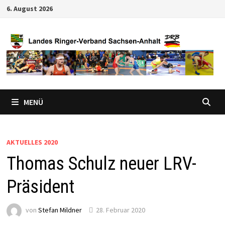
Zum
6. August 2026
Inhalt
springen
MENÜ
AKTUELLES 2020
Thomas Schulz neuer LRV-
Präsident
von
Stefan Mildner
28. Februar 2020