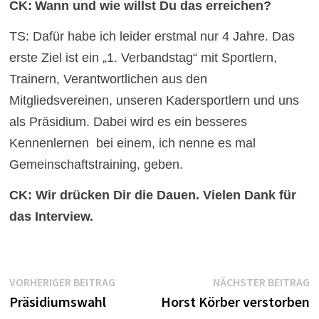
CK:
Wann und wie willst Du das erreichen?
TS: Dafür habe ich leider erstmal nur 4 Jahre. Das
erste Ziel ist ein „1. Verbandstag“ mit Sportlern,
Trainern, Verantwortlichen aus den
Mitgliedsvereinen, unseren Kadersportlern und uns
als Präsidium. Dabei wird es ein besseres
Kennenlernen bei einem, ich nenne es mal
Gemeinschaftstraining, geben.
CK: Wir drücken Dir die Dauen. Vielen Dank für
das Interview.
Beitragsnavigation
Vorheriger
N
VORHERIGER BEITRAG
NÄCHSTER BEITRAG
Beitrag:
B
Präsidiumswahl
Horst Körber verstorben