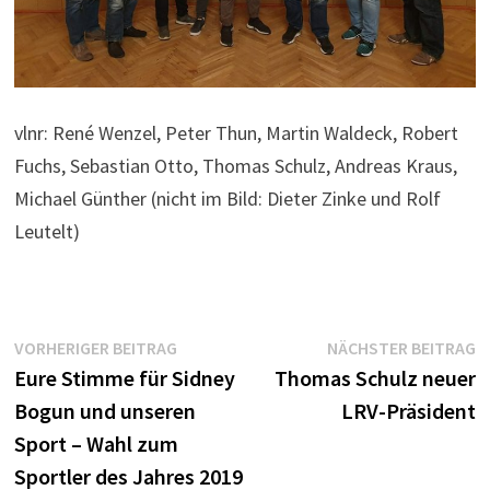
vlnr: René Wenzel, Peter Thun, Martin Waldeck, Robert
Fuchs, Sebastian Otto, Thomas Schulz, Andreas Kraus,
Michael Günther (nicht im Bild: Dieter Zinke und Rolf
Leutelt)
Beitragsnavigation
Vorheriger
N
VORHERIGER BEITRAG
NÄCHSTER BEITRAG
Beitrag:
B
Eure Stimme für Sidney
Thomas Schulz neuer
Bogun und unseren
LRV-Präsident
Sport – Wahl zum
Sportler des Jahres 2019