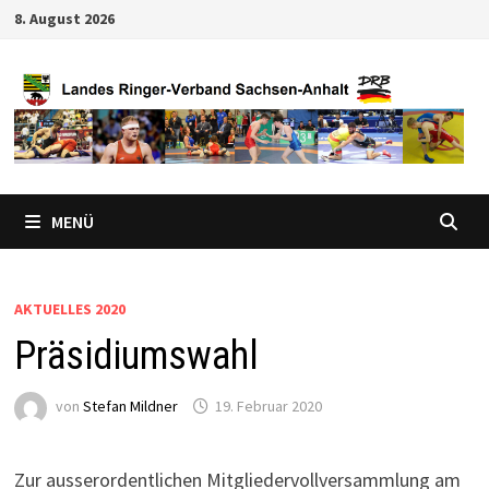
Zum
8. August 2026
Inhalt
springen
MENÜ
AKTUELLES 2020
Präsidiumswahl
von
Stefan Mildner
19. Februar 2020
Zur ausserordentlichen Mitgliedervollversammlung am