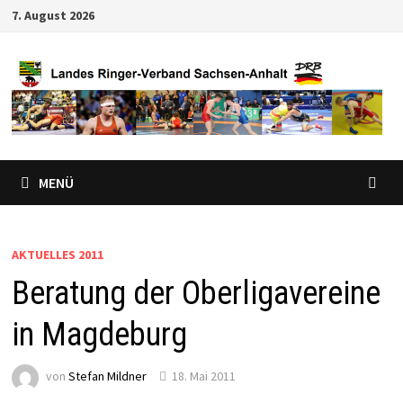
Zum
7. August 2026
Inhalt
springen
MENÜ
AKTUELLES 2011
Beratung der Oberligavereine
in Magdeburg
von
Stefan Mildner
18. Mai 2011