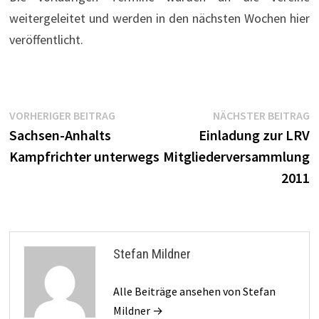
weitergeleitet und werden in den nächsten Wochen hier
veröffentlicht.
Beitragsnavigation
Vorheriger
N
VORHERIGER BEITRAG
NÄCHSTER BEITRAG
Beitrag:
B
Sachsen-Anhalts
Einladung zur LRV
Kampfrichter unterwegs
Mitgliederversammlung
2011
Stefan Mildner
Alle Beiträge ansehen von Stefan
Mildner →