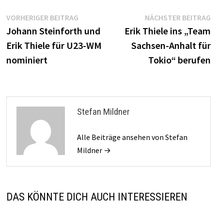
Beitragsnavigation
Vorheriger
N
VORHERIGER BEITRAG
NÄCHSTER BEITRAG
Beitrag:
B
Johann Steinforth und
Erik Thiele ins „Team
Erik Thiele für U23-WM
Sachsen-Anhalt für
nominiert
Tokio“ berufen
Stefan Mildner
Alle Beiträge ansehen von Stefan
Mildner →
DAS KÖNNTE DICH AUCH INTERESSIEREN