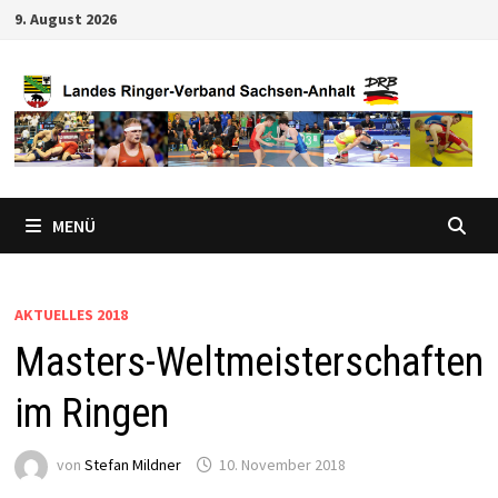
Zum
9. August 2026
Inhalt
springen
MENÜ
AKTUELLES 2018
Masters-Weltmeisterschaften
im Ringen
von
Stefan Mildner
10. November 2018