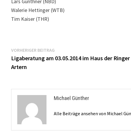
Lars Günthner (NBD)
Walerie Hettinger (WTB)
Tim Kaiser (THR)
Beitragsnavigation
Vorheriger
VORHERIGER BEITRAG
Beitrag:
Ligaberatung am 03.05.2014 im Haus der Ringer 
Artern
Michael Günther
Alle Beiträge ansehen von Michael Gü