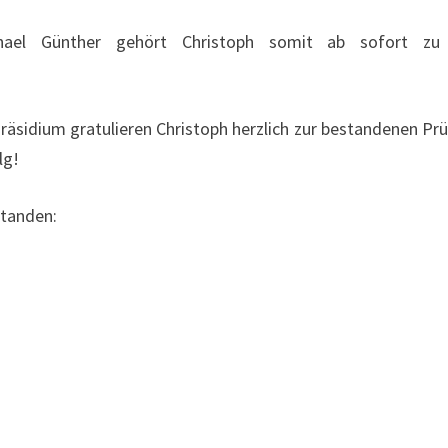
ael Günther gehört Christoph somit ab sofort zu
äsidium gratulieren Christoph herzlich zur bestandenen Pr
lg!
standen: