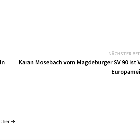
NÄCHSTER BE
in
Karan Mosebach vom Magdeburger SV 90 ist V
Europamei
nther →