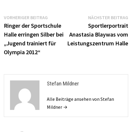
Beitragsnavigation
Vorheriger
N
VORHERIGER BEITRAG
NÄCHSTER BEITRAG
Beitrag:
B
Ringer der Sportschule
Sportlerportrait
Halle erringen Silber bei
Anastasia Blaywas vom
„Jugend trainiert für
Leistungszentrum Halle
Olympia 2012“
Stefan Mildner
Alle Beiträge ansehen von Stefan
Mildner →