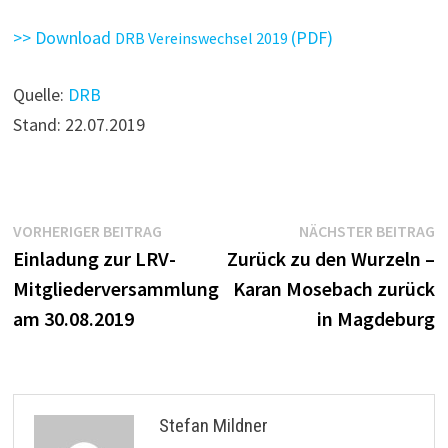
>> Download
(PDF)
DRB Vereinswechsel 2019
Quelle:
DRB
Stand: 22.07.2019
Beitragsnavigation
Vorheriger
N
VORHERIGER BEITRAG
NÄCHSTER BEITRAG
Beitrag:
B
Einladung zur LRV-
Zurück zu den Wurzeln –
Mitgliederversammlung
Karan Mosebach zurück
am 30.08.2019
in Magdeburg
Stefan Mildner