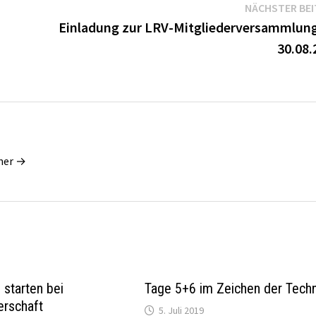
NÄCHSTER BE
Einladung zur LRV-Mitgliederversammlun
30.08.
dner →
 starten bei
Tage 5+6 im Zeichen der Techn
erschaft
5. Juli 2019