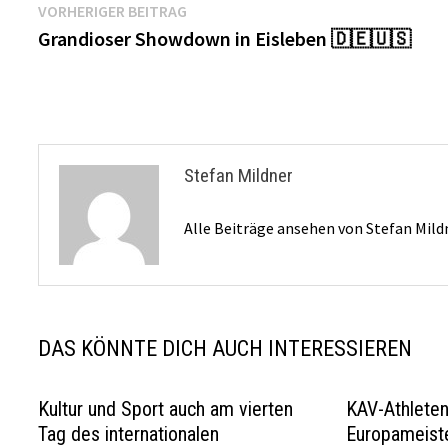
Beitragsnavigation
Vorheriger
VORHERIGER BEITRAG
Beitrag:
Grandioser Showdown in Eisleben 🇩🇪🇺🇸
Stefan Mildner
Alle Beiträge ansehen von Stefan Mil
DAS KÖNNTE DICH AUCH INTERESSIEREN
Kultur und Sport auch am vierten
KAV-Athleten
Tag des internationalen
Europameist