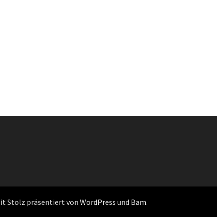
Mit Stolz präsentiert von
WordPress
und
Bam
.