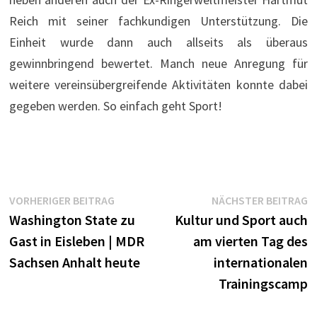
Reich mit seiner fachkundigen Unterstützung. Die
Einheit wurde dann auch allseits als überaus
gewinnbringend bewertet. Manch neue Anregung für
weitere vereinsübergreifende Aktivitäten konnte dabei
gegeben werden. So einfach geht Sport!
Beitragsnavigation
Vorheriger
N
VORHERIGER BEITRAG
NÄCHSTER BEITRAG
Beitrag:
B
Washington State zu
Kultur und Sport auch
Gast in Eisleben | MDR
am vierten Tag des
Sachsen Anhalt heute
internationalen
Trainingscamp