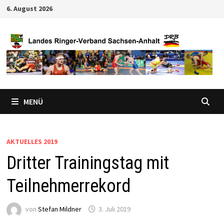
Zum
6. August 2026
Inhalt
springen
MENÜ
AKTUELLES 2019
Dritter Trainingstag mit
Teilnehmerrekord
von
Stefan Mildner
3. Juli 2019