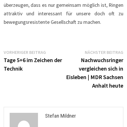
überzeugen, dass es nur gemeinsam möglich ist, Ringen
attraktiv und interessant für unsere doch oft zu
bewegungsresistente Gesellschaft zu machen.
Beitragsnavigation
Vorheriger
N
VORHERIGER BEITRAG
NÄCHSTER BEITRAG
Beitrag:
B
Tage 5+6 im Zeichen der
Nachwuchsringer
Technik
vergleichen sich in
Eisleben | MDR Sachsen
Anhalt heute
Stefan Mildner