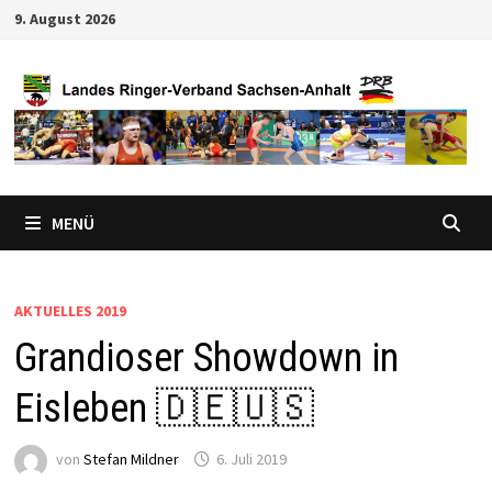
Zum
9. August 2026
Inhalt
springen
MENÜ
AKTUELLES 2019
Grandioser Showdown in
Eisleben 🇩🇪🇺🇸
von
Stefan Mildner
6. Juli 2019