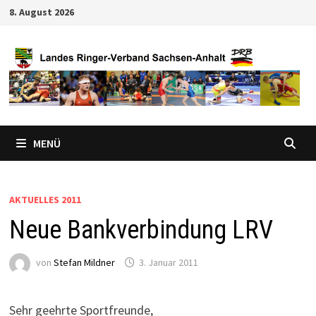
Zum
8. August 2026
Inhalt
springen
MENÜ
AKTUELLES 2011
Neue Bankverbindung LRV
von
Stefan Mildner
3. Januar 2011
Sehr geehrte Sportfreunde,