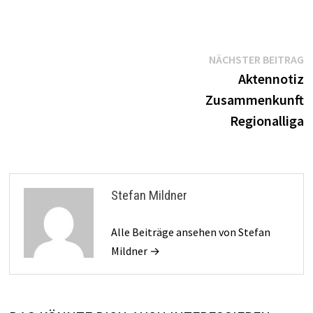
Beitragsnavigation
N
NÄCHSTER BEITRAG
B
Aktennotiz
Zusammenkunft
Regionalliga
Stefan Mildner
Alle Beiträge ansehen von Stefan
Mildner →