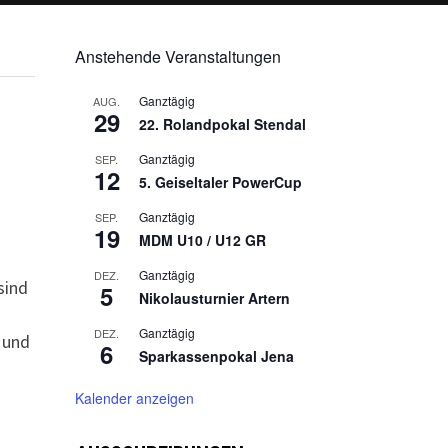
Anstehende Veranstaltungen
Ganztägig
AUG.
29
22. Rolandpokal Stendal
Ganztägig
SEP.
12
5. Geiseltaler PowerCup
Ganztägig
SEP.
19
MDM U10 / U12 GR
Ganztägig
DEZ.
sind
5
Nikolausturnier Artern
Ganztägig
DEZ.
 und
6
Sparkassenpokal Jena
Kalender anzeigen