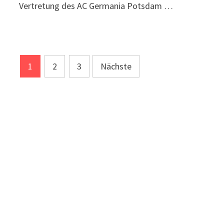
Vertretung des AC Germania Potsdam …
Seitennummerierung
1
2
3
Nächste
der
Beiträge