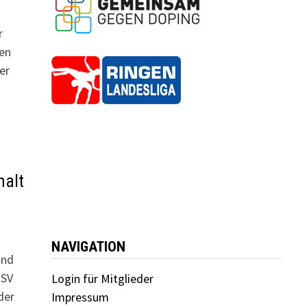
r
nen
er
halt
NAVIGATION
and
MSV
Login für Mitglieder
der
Impressum