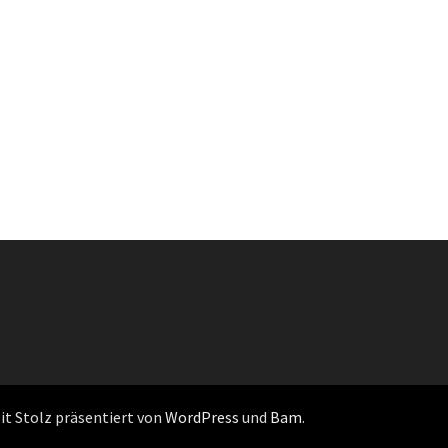
Mit Stolz präsentiert von
WordPress
und
Bam
.