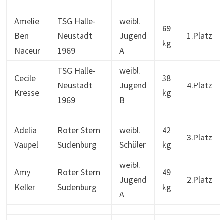
Amelie
TSG Halle-
weibl.
69
Ben
Neustadt
Jugend
1.Platz
kg
Naceur
1969
A
TSG Halle-
weibl.
Cecile
38
Neustadt
Jugend
4.Platz
Kresse
kg
1969
B
Adelia
Roter Stern
weibl.
42
3.Platz
Vaupel
Sudenburg
Schüler
kg
weibl.
Amy
Roter Stern
49
Jugend
2.Platz
Keller
Sudenburg
kg
A