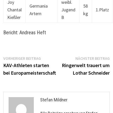
Joy
weibl.
Germania
58
Chantal
Jugend
1.Platz
Artern
kg
Kießler
B
Bericht: Andreas Heft
Beitragsnavigation
Vorheriger
N
VORHERIGER BEITRAG
NÄCHSTER BEITRAG
Beitrag:
B
KAV-Athleten starten
Ringerwelt trauert um
bei Europameisterschaft
Lothar Schneider
Stefan Mildner